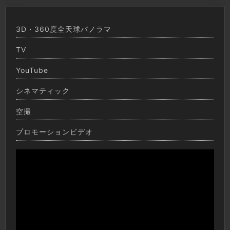
3D・360度全天球パノラマ
TV
YouTube
シネマティック
空撮
プロモーションビデオ