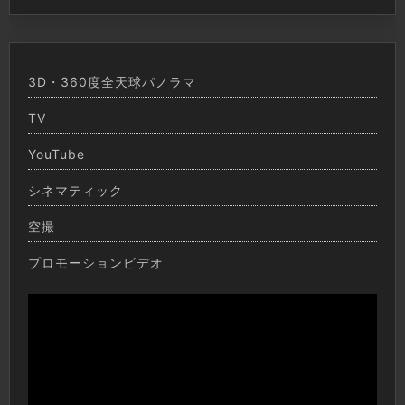
3D・360度全天球パノラマ
TV
YouTube
シネマティック
空撮
プロモーションビデオ