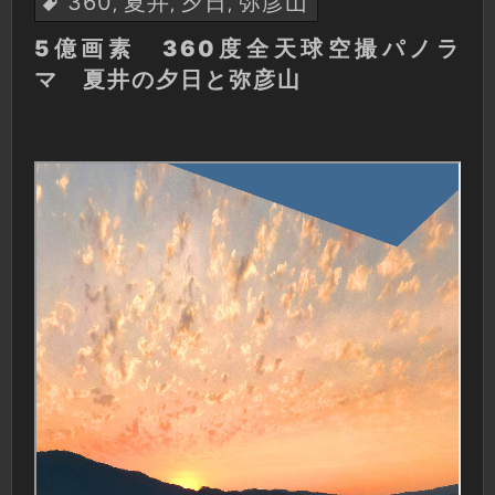
360
夏井
夕日
弥彦山
,
,
,
5億画素 360度全天球空撮パノラ
マ 夏井の夕日と弥彦山