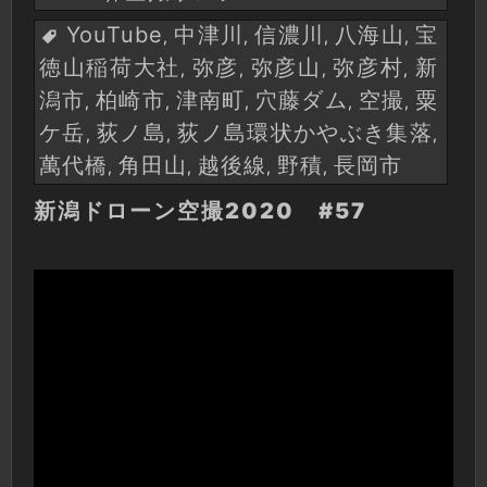
YouTube
中津川
信濃川
八海山
宝
,
,
,
,
徳山稲荷大社
弥彦
弥彦山
弥彦村
新
,
,
,
,
潟市
柏崎市
津南町
穴藤ダム
空撮
粟
,
,
,
,
,
ケ岳
荻ノ島
荻ノ島環状かやぶき集落
,
,
,
萬代橋
角田山
越後線
野積
長岡市
,
,
,
,
新潟ドローン空撮2020 #57