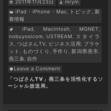
2011年11月23日
mrym
iPad・iPhone・Mac
トピック
新
,
,
着情報
iPad
Macintosh
MGNET
,
,
,
nobuyosicom
USTREAM
スタイラ
,
,
ス
つばさんTV
ビジネス活用
ブラケ
,
,
,
ット
ものづくり
手作り
新潟県燕市
,
,
,
,
燕三条
自作
,
Leave a Comment
on
「つ
「つばさんTV」燕三条を活性化するソ
ば
ーシャル放送局。
さ
ん
TV」
燕
三