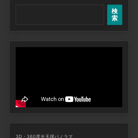
条
検
を
索
活
性
化
す
る
ソ
ー
シ
ャ
ル
放
送
局。
3D・360度全天球パノラマ