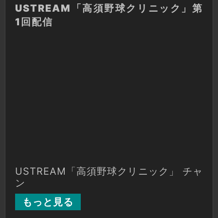
USTREAM「高須野球クリニック」第
須
1回配信
野
球
ク
リ
ニ
ッ
ク」
第
1
回
配
信
USTREAM「高須野球クリニック」 チャ
ン
もっと見る