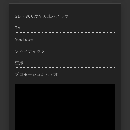
3D・360度全天球パノラマ
TV
YouTube
シネマティック
空撮
プロモーションビデオ