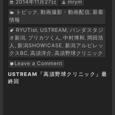
2014年11月27日
mrym
トピック
動画撮影・動画配信
新着
,
,
情報
RYUTist
USTREAM
パンダスタジ
,
,
オ新潟
ブリカツくん
中村博和
岡田浩
,
,
,
人
新潟SHOW!CASE
新潟アルビレッ
,
,
クスBC
高須洋介
高須野球クリニック
,
,
Leave a Comment
on
USTREAM「高
USTREAM「高須野球クリニック」最
須
終回
野
球
ク
リ
ニ
ッ