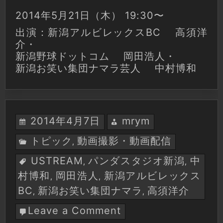
2014年5月21日（木） 19:30〜
出演：新潟アルビレックスBC 高須洋
介・
新潟野球ドットコム 岡田浩人・
新潟お笑い集団ナマラ芸人 中村博和
2014年4月7日
mrym
トピック
動画撮影・動画配信
,
USTREAM
パンダスタジオ新潟
中
,
,
村博和
岡田浩人
新潟アルビレックス
,
,
BC
新潟お笑い集団ナマラ
高須洋介
,
,
Leave a Comment
on
USTREAM「高