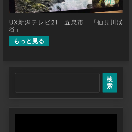
UX新潟テレビ21 五泉市 「仙見川渓
谷」
もっと見る
検
索