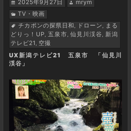
2025年9月27日
mrym
TV・映画
チカポンの探県日和
ドローン
まる
,
,
どりっ！UP
五泉市
仙見川渓谷
新潟
,
,
,
テレビ21
空撮
,
UX新潟テレビ21 五泉市 「仙見川
渓谷」