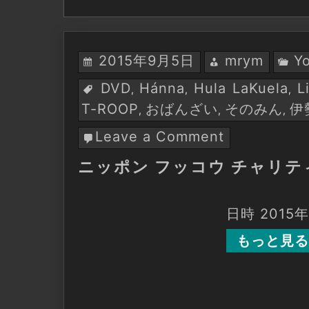
2015年9月5日
mrym
Y
DVD
Hánna
Hula LaKuela
L
,
,
,
T-ROOP
おばんざい
そのみん
伊
,
,
,
Leave a Comment
on
ニ
ニッポン フッコウ チャリティ
ッ
ポ
ン
日時 2015
フ
ッ
もっと見る
コ
ウ
チ
ャ