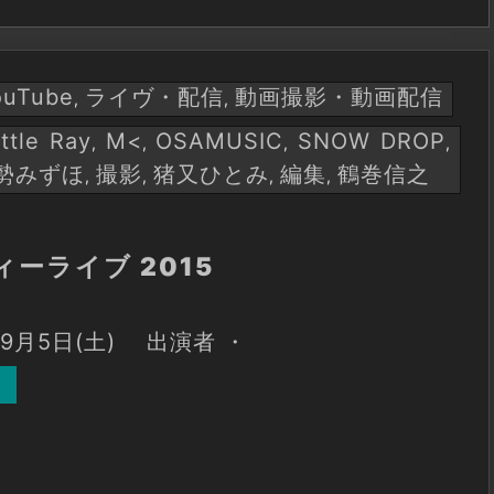
ouTube
ライヴ・配信
動画撮影・動画配信
,
,
ittle Ray
M<
OSAMUSIC
SNOW DROP
,
,
,
,
勢みずほ
撮影
猪又ひとみ
編集
鶴巻信之
,
,
,
,
ーライブ 2015
年9月5日(土) 出演者 ・