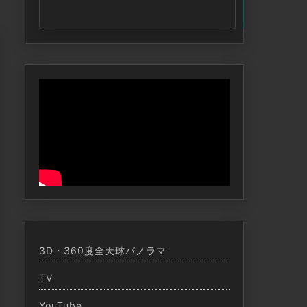
索
3D・360度全天球パノラマ
TV
YouTube