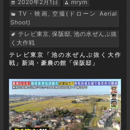
2020年2月1日
mrym
TV・映画
空撮(ドローン Aerial
,
Shoot)
テレビ東京
保阪邸
池の水ぜんぶ抜
,
,
く大作戦
テレビ東京「池の水ぜんぶ抜く大作
戦」新潟・豪農の館「保阪邸」