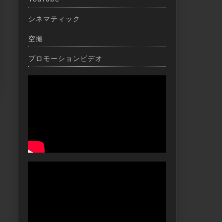
シネマティック
空撮
プロモーションビデオ