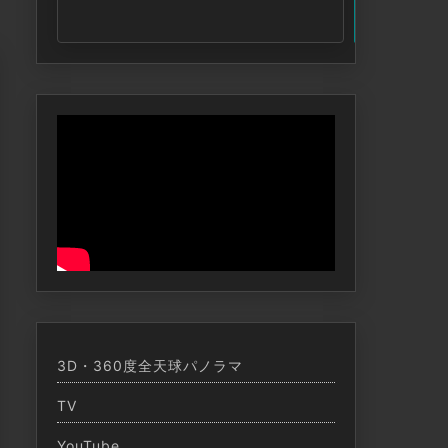
索
3D・360度全天球パノラマ
TV
YouTube