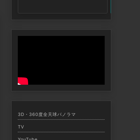
索
3D・360度全天球パノラマ
TV
YouTube