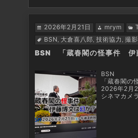
2026年2月21日
mrym
BSN
大倉喜八郎
技術協力
撮影
,
,
,
BSN 「蔵春閣の怪事件 伊
BSN
「蔵春閣の
2026年2月
シネマカメ