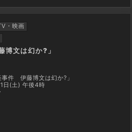
TV・映画
藤博文は幻か?」
怪事件 伊藤博文は幻か?」
21日(土) 午後4時
ラ