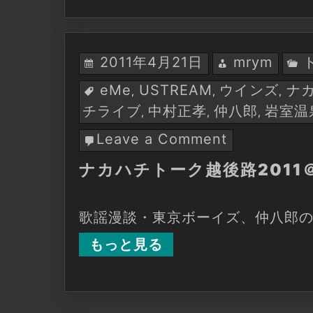
山)-
新
潟
2011年4月21日
mrym
市
岩
eMe
USTREAM
ウインズ
ナ
,
,
,
室
チライブ
中村正孝
仲八郎
岩室温
,
,
,
温
泉-
Leave a Comment
on
空
ナ
撮
ナカハチトーク越後路2011
カ
ハ
チ
歌謡漫談・東京ボーイズ、仲八郎のソ
ト
ー
もっと見る
ク
越
後
路