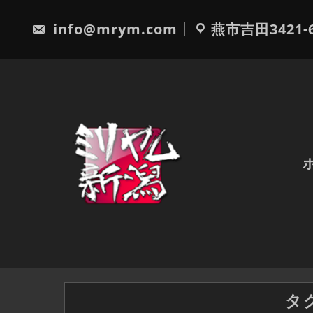
Skip
to
info@mrym.com
燕市吉田3421-
content
タ