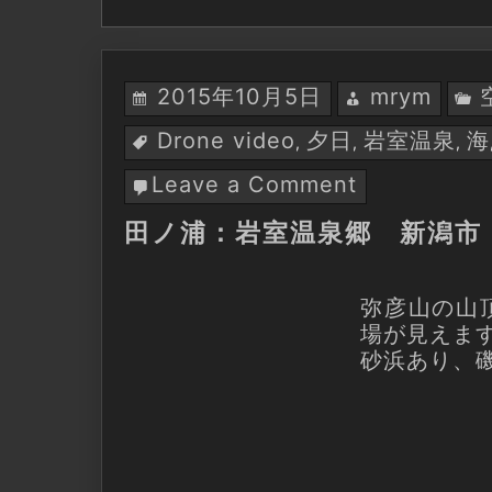
2015年10月5日
mrym
Drone video
夕日
岩室温泉
海
,
,
,
Leave a Comment
on
田
田ノ浦：岩室温泉郷 新潟市
ノ
浦：
岩
弥彦山の山
室
場が見えま
温
砂浜あり、
泉
郷
新
潟
市