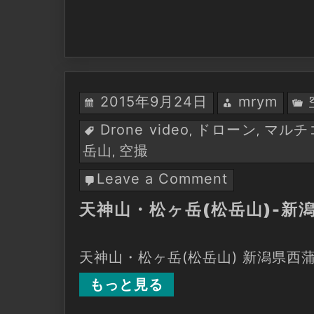
空
撮
2015年9月24日
mrym
Drone video
ドローン
マルチ
,
,
岳山
空撮
,
Leave a Comment
on
天
天神山・松ヶ岳(松岳山)-新
神
山・
松
天神山・松ヶ岳(松岳山) 新潟県西
ヶ
岳
もっと見る
(松
岳