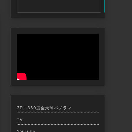
索
3D・360度全天球パノラマ
TV
YouTube