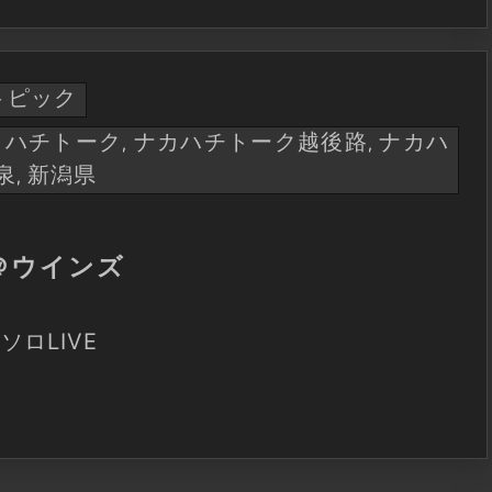
トピック
カハチトーク
ナカハチトーク越後路
ナカハ
,
,
泉
新潟県
,
＠ウインズ
ロLIVE