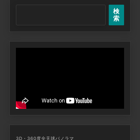
条
検
を
索
活
性
化
す
る
ソ
ー
シ
ャ
ル
放
送
局。
3D・360度全天球パノラマ