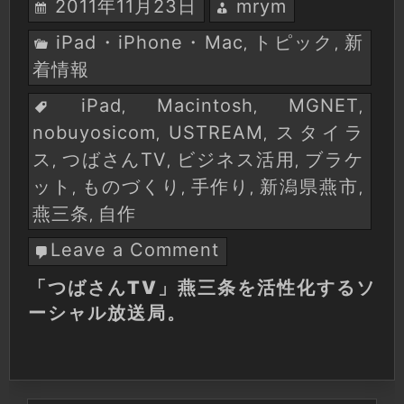
2011年11月23日
mrym
iPad・iPhone・Mac
トピック
新
,
,
着情報
iPad
Macintosh
MGNET
,
,
,
nobuyosicom
USTREAM
スタイラ
,
,
ス
つばさんTV
ビジネス活用
ブラケ
,
,
,
ット
ものづくり
手作り
新潟県燕市
,
,
,
,
燕三条
自作
,
Leave a Comment
on
「つ
「つばさんTV」燕三条を活性化するソ
ば
ーシャル放送局。
さ
ん
TV」
燕
三