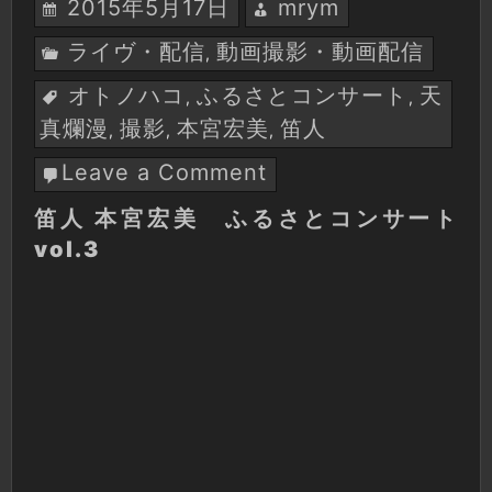
2015年5月17日
mrym
ライヴ・配信
動画撮影・動画配信
,
オトノハコ
ふるさとコンサート
天
,
,
真爛漫
撮影
本宮宏美
笛人
,
,
,
Leave a Comment
on
笛
笛人 本宮宏美 ふるさとコンサート
人
vol.3
本
宮
宏
美
ふ
る
さ
と
コ
ン