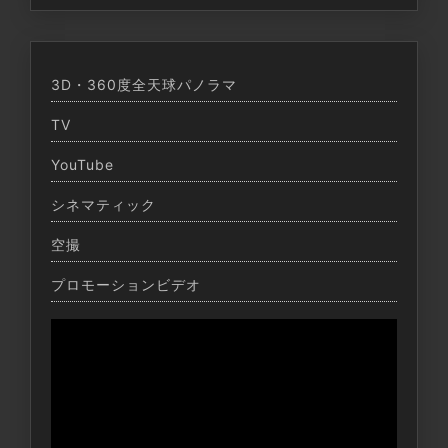
3D・360度全天球パノラマ
TV
YouTube
シネマティック
空撮
プロモーションビデオ