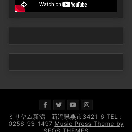
ミリヤム新潟 新潟県燕市3421-6 TEL：
0256-93-1497
Music Press Theme by
SEOS THEMES