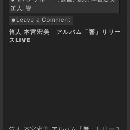
笛人
響
,
Leave a Comment
on
笛
笛人 本宮宏美 アルバム「響」リリー
人
スLIVE
本
宮
宏
美
ア
ル
バ
ム
「響」
リ
リ
ー
ス
笛人 本宮宏美 アルバム「響」リリース