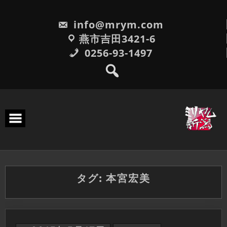
Skip
to
info@mrym.com
content
燕市吉田3421-6
0256-93-1497
タグ:
本宮宏美