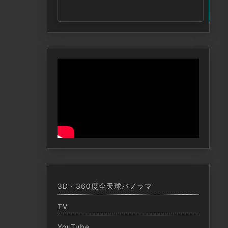
索
3D・360度全天球パノラマ
TV
YouTube