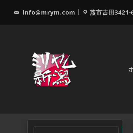
Skip
to
info@mrym.com
燕市吉田3421-
content
検