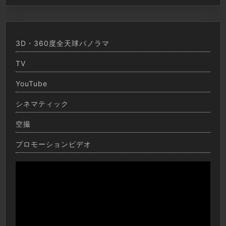
3D・360度全天球パノラマ
TV
YouTube
シネマティック
空撮
プロモーションビデオ