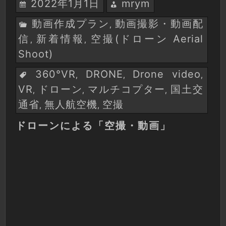
2022年1月1日
mrym
動画作成プラン
動画撮影・動画配
,
信
新着情報
空撮(ドローン Aerial
,
,
Shoot)
360°VR
DRONE
Drone video
,
,
,
VR
ドローン
マルチコプター
国土交
,
,
,
通省
無人航空機
空撮
,
,
ドローンによる「空撮・動画」