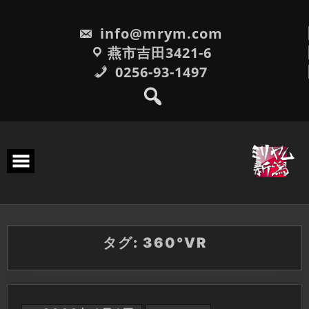
Skip
to
info@mrym.com
content
燕市吉田3421-6
0256-93-1497
タグ:
360°VR