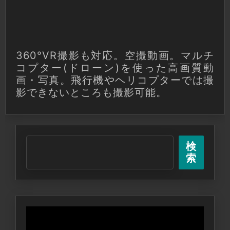
360°VR撮影も対応。空撮動画。マルチ
コプター(ドローン)を使った高画質動
画・写真。飛行機やヘリコプターでは撮
影できないところも撮影可能。
検
索