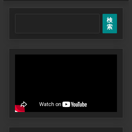
の
秘
密
検
を
索
語
り
合
お
う