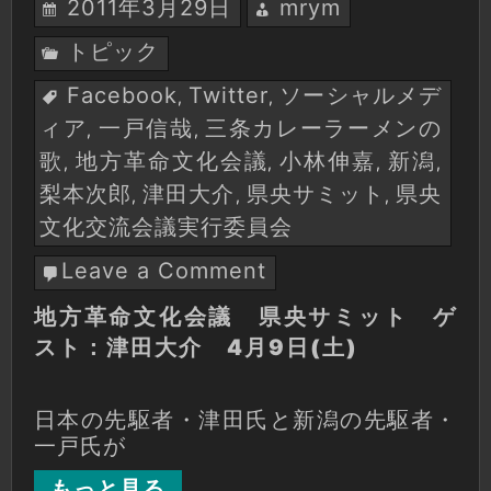
2011年3月29日
mrym
トピック
Facebook
Twitter
ソーシャルメデ
,
,
ィア
一戸信哉
三条カレーラーメンの
,
,
歌
地方革命文化会議
小林伸嘉
新潟
,
,
,
,
梨本次郎
津田大介
県央サミット
県央
,
,
,
文化交流会議実行委員会
Leave a Comment
on
地
地方革命文化会議 県央サミット ゲ
方
スト：津田大介 4月9日(土)
革
命
文
日本の先駆者・津田氏と新潟の先駆者・
化
一戸氏が
会
議
もっと見る