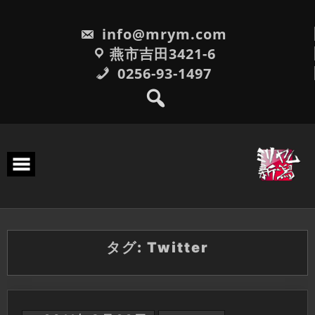
Skip
to
info@mrym.com
content
燕市吉田3421-6
0256-93-1497
タグ:
Twitter