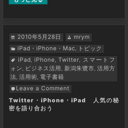
県
央
サ
ミ
ッ
2010年5月28日
mrym
ト
ゲ
iPad・iPhone・Mac
トピック
,
ス
ト：
iPad
iPhone
Twitter
スマートフ
,
,
,
津
ォン
ビジネス活用
新潟朱鷺市
活用方
,
,
,
田
法
活用術
電子書籍
,
,
大
介
Leave a Comment
on
4
Twitter・
Twitter・iPhone・iPad 人気の秘
月
iPhone・
9
密を語り合おう
iPad
日
人
(土)
気