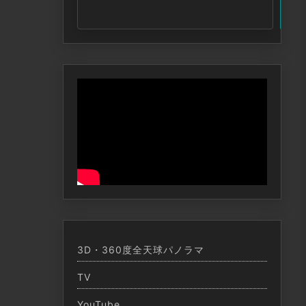
索
3D・360度全天球パノラマ
TV
YouTube