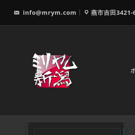
Skip
to
info@mrym.com
燕市吉田3421-
content
検