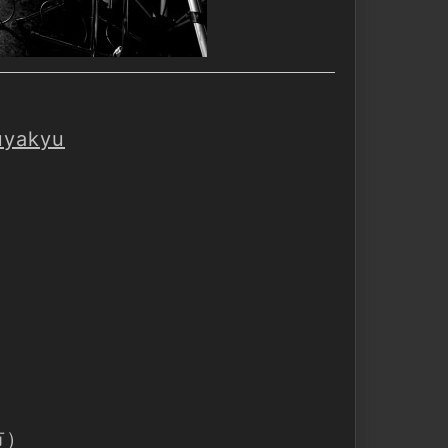
uyakyu
市）