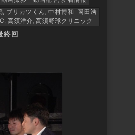
,
,
潟
ブリカツくん
中村博和
岡田浩
,
,
,
C
高須洋介
高須野球クリニック
,
,
最終回