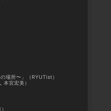
束の場所〜」（RYUTist）
笛人 本宮宏美）
市）